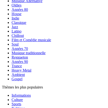
Musique Alternative
Oldies
Années 80
House
Indie
Classique
Jazz
Latino
Chillout
Film et Comédie musicale
Soul
Années 70
Musique traditionnelle
Reggaeton
Années 90
Trance
Heavy Metal
Ambient
Gospel
Thèmes les plus populaires
Informations
Culture
Sports