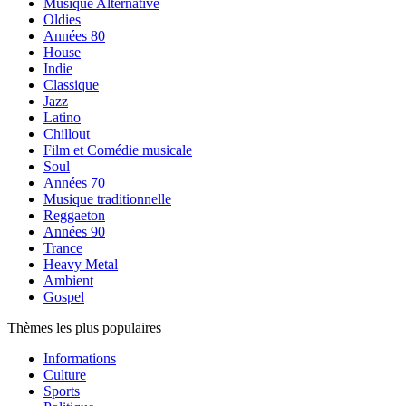
Musique Alternative
Oldies
Années 80
House
Indie
Classique
Jazz
Latino
Chillout
Film et Comédie musicale
Soul
Années 70
Musique traditionnelle
Reggaeton
Années 90
Trance
Heavy Metal
Ambient
Gospel
Thèmes les plus populaires
Informations
Culture
Sports