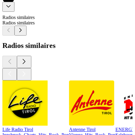
Radios similaires
Radios similaires
Radios similaires
Life Radio Tirol
Antenne Tirol
ENERGY
Innsbruck, Charts, Hits, Rock, Pop
Vienne, Hits, Rock, Pop
Salzbourg