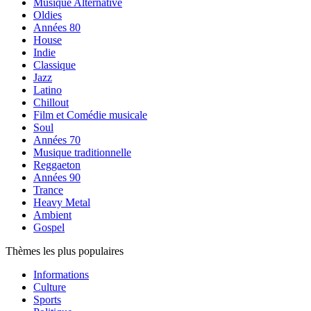
Musique Alternative
Oldies
Années 80
House
Indie
Classique
Jazz
Latino
Chillout
Film et Comédie musicale
Soul
Années 70
Musique traditionnelle
Reggaeton
Années 90
Trance
Heavy Metal
Ambient
Gospel
Thèmes les plus populaires
Informations
Culture
Sports