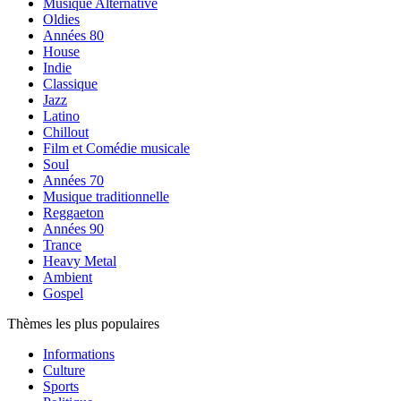
Musique Alternative
Oldies
Années 80
House
Indie
Classique
Jazz
Latino
Chillout
Film et Comédie musicale
Soul
Années 70
Musique traditionnelle
Reggaeton
Années 90
Trance
Heavy Metal
Ambient
Gospel
Thèmes les plus populaires
Informations
Culture
Sports