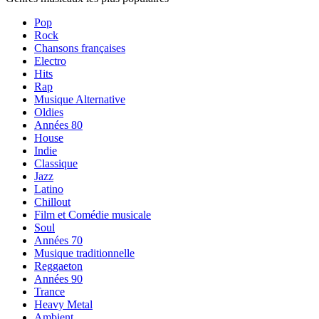
Pop
Rock
Chansons françaises
Electro
Hits
Rap
Musique Alternative
Oldies
Années 80
House
Indie
Classique
Jazz
Latino
Chillout
Film et Comédie musicale
Soul
Années 70
Musique traditionnelle
Reggaeton
Années 90
Trance
Heavy Metal
Ambient