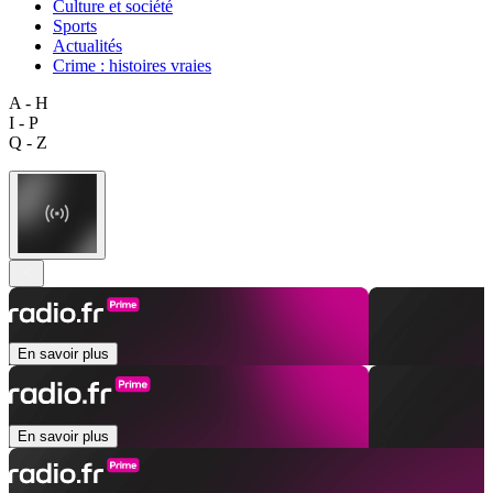
Culture et société
Sports
Actualités
Crime : histoires vraies
A - H
I - P
Q - Z
En savoir plus
En savoir plus