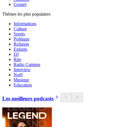
Gospel
Thèmes les plus populaires
Informations
Culture
Sports
Politique
Religion
Enfants
DJ
Rire
Radio Campus
Interview
Noël
Musique
Education
Les meilleurs podcasts