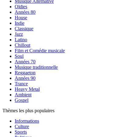
Musique Alternative
Oldies
Années 80
House
Indie
Classique
Jazz
Latino
Chillout
Film et Comédie musicale
Soul
Années 70
Musique traditionnelle
Reggaeton
Années 90
Trance
Heavy Metal
Ambient
Gospel
Thèmes les plus populaires
Informations
Culture
Sports