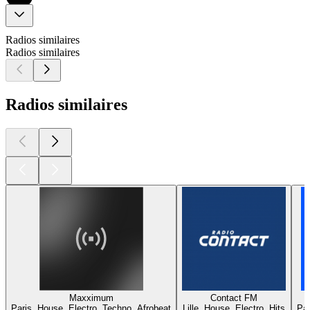
Radios similaires
Radios similaires
Radios similaires
Maxximum
Contact FM
Paris, House, Electro, Techno, Afrobeat
Lille, House, Electro, Hits
Par