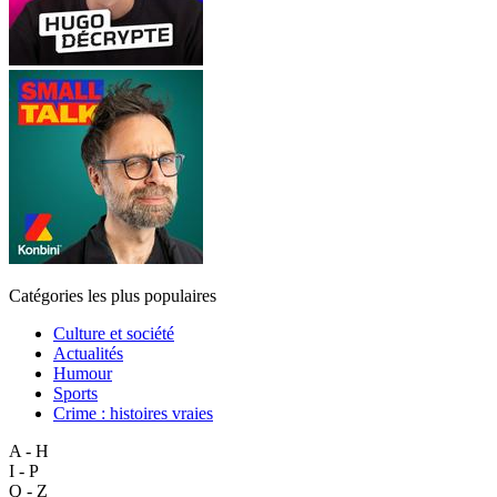
Catégories les plus populaires
Culture et société
Actualités
Humour
Sports
Crime : histoires vraies
A - H
I - P
Q - Z