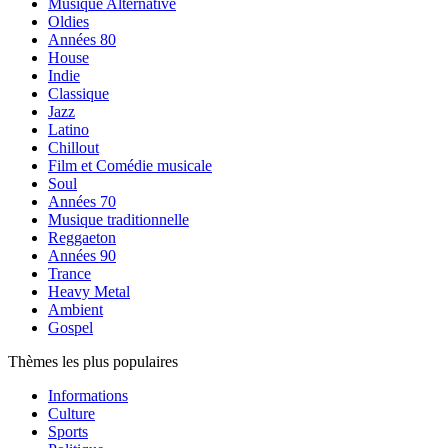
Musique Alternative
Oldies
Années 80
House
Indie
Classique
Jazz
Latino
Chillout
Film et Comédie musicale
Soul
Années 70
Musique traditionnelle
Reggaeton
Années 90
Trance
Heavy Metal
Ambient
Gospel
Thèmes les plus populaires
Informations
Culture
Sports