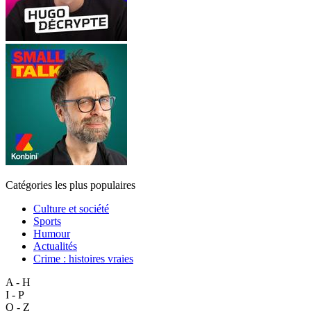
Catégories les plus populaires
Culture et société
Sports
Humour
Actualités
Crime : histoires vraies
A - H
I - P
Q - Z