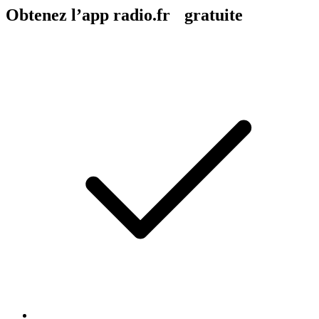
Obtenez l’app radio.fr gratuite