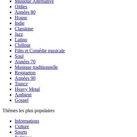
Musique Alternative
Oldies
Années 80
House
Indie
Classique
Jazz
Latino
Chillout
Film et Comédie musicale
Soul
Années 70
Musique traditionnelle
Reggaeton
Années 90
Trance
Heavy Metal
Ambient
Gospel
Thèmes les plus populaires
Informations
Culture
Sports