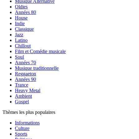
Musique Alternative
Oldies
Années 80
House
Indie
Classique
Jazz
Latino
Chillout
Film et Comédie musicale
Soul
Années 70
Musique traditionnelle
Reggaeton
Années 90
Trance
Heavy Metal
Ambient
Gospel
Thèmes les plus populaires
Informations
Culture
Sports