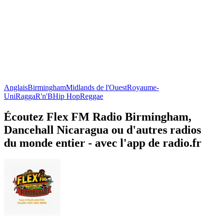
Anglais
Birmingham
Midlands de l'Ouest
Royaume-
Uni
Ragga
R'n'B
Hip Hop
Reggae
Écoutez Flex FM Radio Birmingham,
Dancehall Nicaragua ou d'autres radios
du monde entier - avec l'app de radio.fr