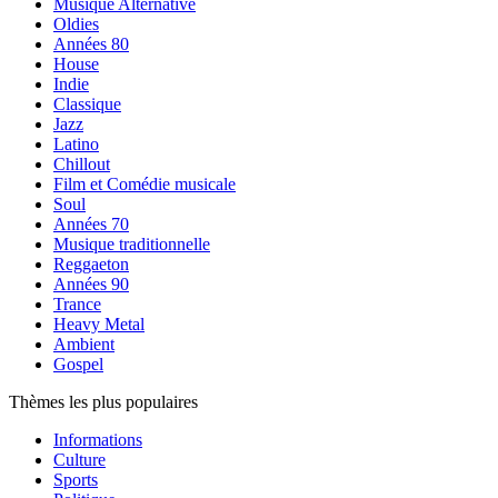
Musique Alternative
Oldies
Années 80
House
Indie
Classique
Jazz
Latino
Chillout
Film et Comédie musicale
Soul
Années 70
Musique traditionnelle
Reggaeton
Années 90
Trance
Heavy Metal
Ambient
Gospel
Thèmes les plus populaires
Informations
Culture
Sports