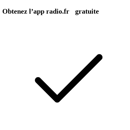
Obtenez l’app radio.fr gratuite