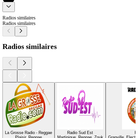
Radios similaires
Radios similaires
Radios similaires
La Grosse Radio - Reggae
Radio Sud Est
R
Plaisir, Reggae
Martinique, Reggae, Zouk
Granville, Elect