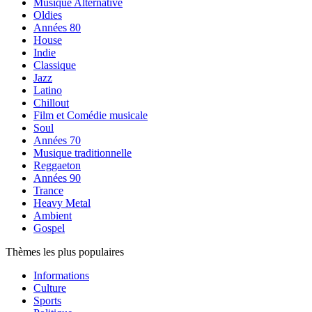
Musique Alternative
Oldies
Années 80
House
Indie
Classique
Jazz
Latino
Chillout
Film et Comédie musicale
Soul
Années 70
Musique traditionnelle
Reggaeton
Années 90
Trance
Heavy Metal
Ambient
Gospel
Thèmes les plus populaires
Informations
Culture
Sports