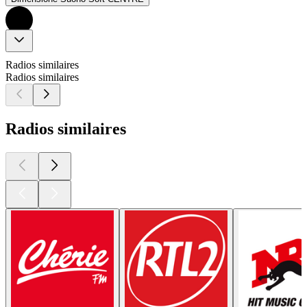
Radios similaires
Radios similaires
Radios similaires