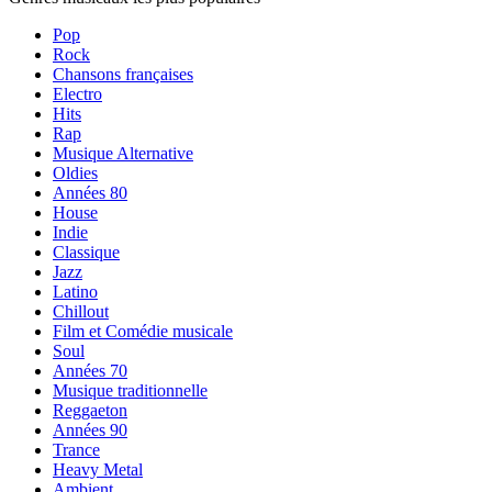
Pop
Rock
Chansons françaises
Electro
Hits
Rap
Musique Alternative
Oldies
Années 80
House
Indie
Classique
Jazz
Latino
Chillout
Film et Comédie musicale
Soul
Années 70
Musique traditionnelle
Reggaeton
Années 90
Trance
Heavy Metal
Ambient