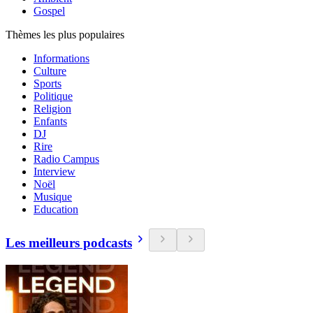
Gospel
Thèmes les plus populaires
Informations
Culture
Sports
Politique
Religion
Enfants
DJ
Rire
Radio Campus
Interview
Noël
Musique
Education
Les meilleurs podcasts