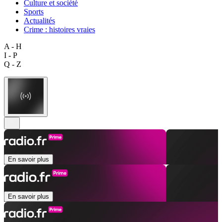
Culture et société
Sports
Actualités
Crime : histoires vraies
A - H
I - P
Q - Z
En savoir plus
En savoir plus