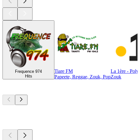
Tiare FM
La 1ère - Poly
Frequence 974
Hits
Papeete, Reggae, Zouk, Pop
Zouk
Les meilleurs
podcasts
Les meilleurs
podcasts
Les meilleurs
podcasts