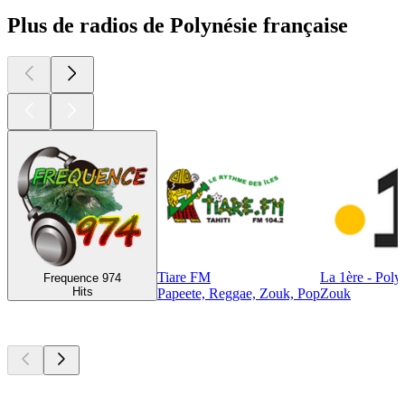
Plus de radios de Polynésie française
Tiare FM
La 1ère - Poly
Frequence 974
Hits
Papeete, Reggae, Zouk, Pop
Zouk
Les meilleurs
podcasts
Les meilleurs
podcasts