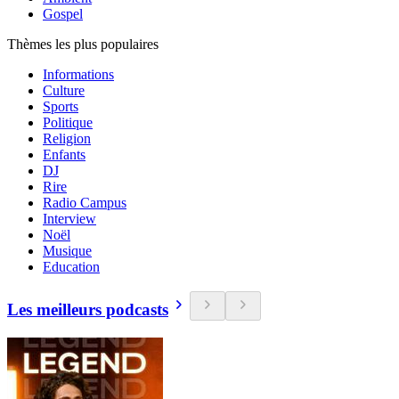
Gospel
Thèmes les plus populaires
Informations
Culture
Sports
Politique
Religion
Enfants
DJ
Rire
Radio Campus
Interview
Noël
Musique
Education
Les meilleurs podcasts