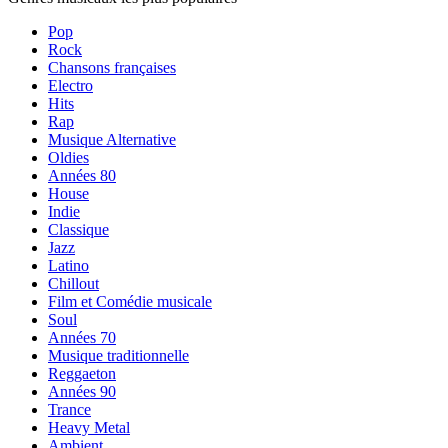
Pop
Rock
Chansons françaises
Electro
Hits
Rap
Musique Alternative
Oldies
Années 80
House
Indie
Classique
Jazz
Latino
Chillout
Film et Comédie musicale
Soul
Années 70
Musique traditionnelle
Reggaeton
Années 90
Trance
Heavy Metal
Ambient