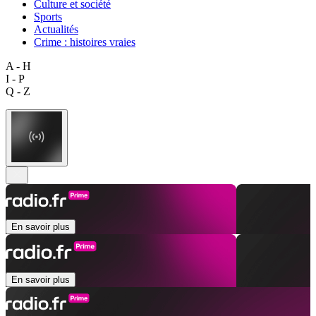
Culture et société
Sports
Actualités
Crime : histoires vraies
A - H
I - P
Q - Z
En savoir plus
En savoir plus