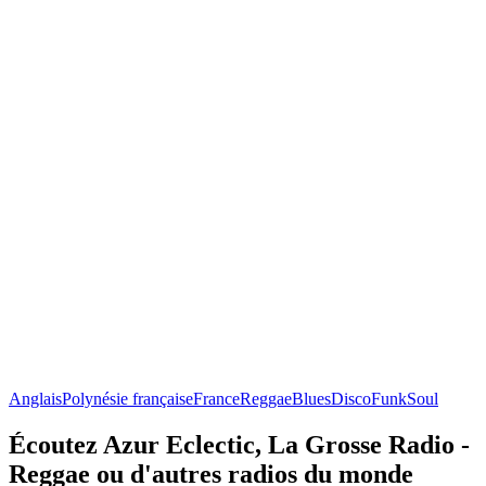
Anglais
Polynésie française
France
Reggae
Blues
Disco
Funk
Soul
Écoutez Azur Eclectic, La Grosse Radio -
Reggae ou d'autres radios du monde