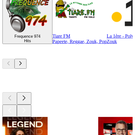
Tiare FM
La 1ère - Poly
Frequence 974
Hits
Papeete, Reggae, Zouk, Pop
Zouk
Les meilleurs
podcasts
Les meilleurs
podcasts
Les meilleurs
podcasts