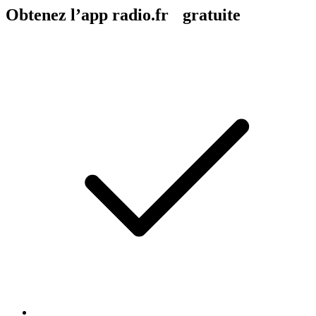
Obtenez l’app radio.fr gratuite