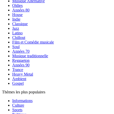
Musique Alternative
Oldies
Années 80
House
Indie
Classique
Jazz
Latino
Chillout
Film et Comédie musicale
Soul
Années 70
Musique traditionnelle
Reggaeton
Années 90
Trance
Heavy Metal
Ambient
Gospel
Thèmes les plus populaires
Informations
Culture
Sports