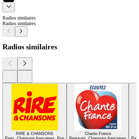
Radios similaires
Radios similaires
Radios similaires
RIRE & CHANSONS
Chante France
Paris, Chansons françaises, Pop
Beauvais, Chansons françaises
Pari