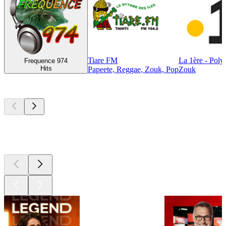
Tiare FM
La 1ère - Poly
Frequence 974
Hits
Papeete, Reggae, Zouk, Pop
Zouk
Les meilleurs
podcasts
Les meilleurs
podcasts
Les meilleurs
podcasts