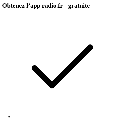
Obtenez l’app radio.fr gratuite