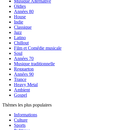
Musique Alternative
Oldies
Années 80
House
Indie
Classique
Jazz
Latino
Chillout
Film et Comédie musicale
Soul
Années 70
Musique traditionnelle
Reggaeton
Années 90
Trance
Heavy Metal
Ambient
Gospel
Thèmes les plus populaires
Informations
Culture
Sports