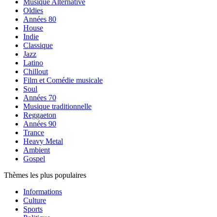
Musique Alternative
Oldies
Années 80
House
Indie
Classique
Jazz
Latino
Chillout
Film et Comédie musicale
Soul
Années 70
Musique traditionnelle
Reggaeton
Années 90
Trance
Heavy Metal
Ambient
Gospel
Thèmes les plus populaires
Informations
Culture
Sports