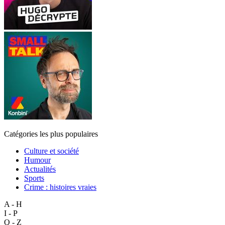
Catégories les plus populaires
Culture et société
Humour
Actualités
Sports
Crime : histoires vraies
A - H
I - P
Q - Z