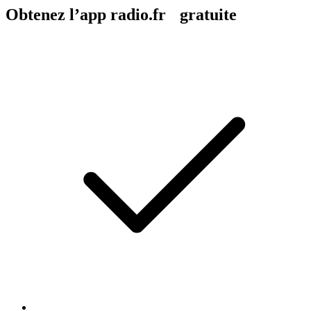
Obtenez l’app radio.fr gratuite