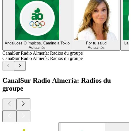
Andaluces Olímpicos. Camino a Tokio
Por tu salud
La 
Actualités
Actualités
CanalSur Radio Almería: Radios du groupe
CanalSur Radio Almería: Radios du groupe
CanalSur Radio Almería: Radios du
groupe