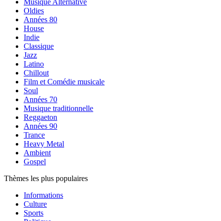
Musique Alternative
Oldies
Années 80
House
Indie
Classique
Jazz
Latino
Chillout
Film et Comédie musicale
Soul
Années 70
Musique traditionnelle
Reggaeton
Années 90
Trance
Heavy Metal
Ambient
Gospel
Thèmes les plus populaires
Informations
Culture
Sports