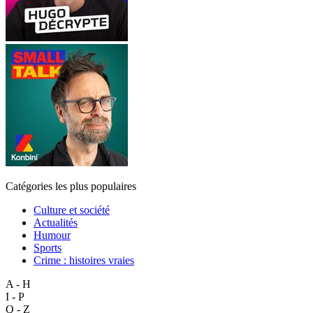
Catégories les plus populaires
Culture et société
Actualités
Humour
Sports
Crime : histoires vraies
A - H
I - P
Q - Z