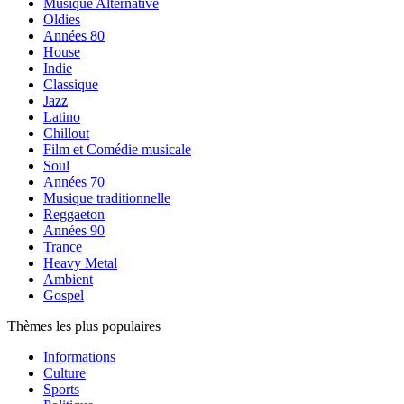
Musique Alternative
Oldies
Années 80
House
Indie
Classique
Jazz
Latino
Chillout
Film et Comédie musicale
Soul
Années 70
Musique traditionnelle
Reggaeton
Années 90
Trance
Heavy Metal
Ambient
Gospel
Thèmes les plus populaires
Informations
Culture
Sports