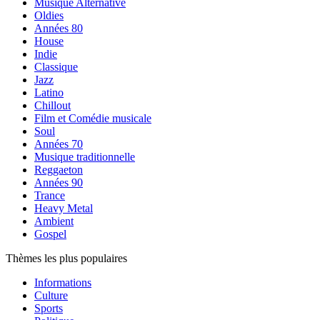
Musique Alternative
Oldies
Années 80
House
Indie
Classique
Jazz
Latino
Chillout
Film et Comédie musicale
Soul
Années 70
Musique traditionnelle
Reggaeton
Années 90
Trance
Heavy Metal
Ambient
Gospel
Thèmes les plus populaires
Informations
Culture
Sports