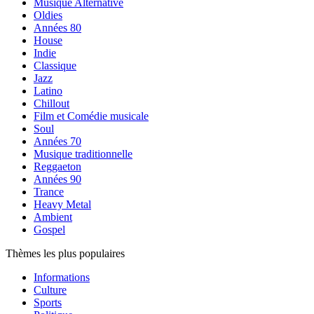
Musique Alternative
Oldies
Années 80
House
Indie
Classique
Jazz
Latino
Chillout
Film et Comédie musicale
Soul
Années 70
Musique traditionnelle
Reggaeton
Années 90
Trance
Heavy Metal
Ambient
Gospel
Thèmes les plus populaires
Informations
Culture
Sports