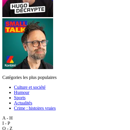
Catégories les plus populaires
Culture et société
Humour
Sports
Actualités
Crime : histoires vraies
A - H
I - P
Q - Z