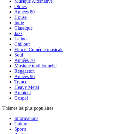
Musique Alternative
Oldies
Années 80
House
Indie
Classique
Jazz
Latino
Chillout
Film et Comédie musicale
Soul
Années 70
Musique traditionnelle
Reggaeton
Années 90
Trance
Heavy Metal
Ambient
Gospel
Thèmes les plus populaires
Informations
Culture
Sports