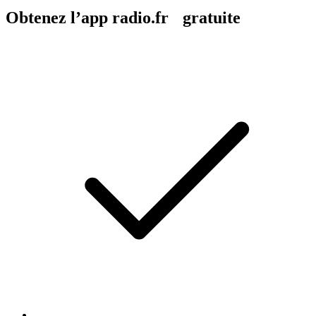
Obtenez l’app radio.fr gratuite