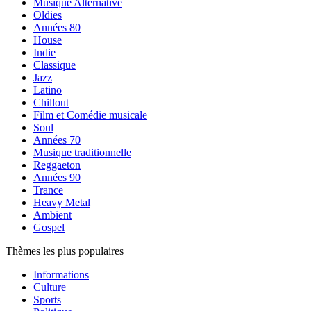
Musique Alternative
Oldies
Années 80
House
Indie
Classique
Jazz
Latino
Chillout
Film et Comédie musicale
Soul
Années 70
Musique traditionnelle
Reggaeton
Années 90
Trance
Heavy Metal
Ambient
Gospel
Thèmes les plus populaires
Informations
Culture
Sports