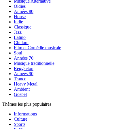
Musique Alternative
Oldies
Années 80
House
Indie
Classique
Jazz
Latino
Chillout
Film et Comédie musicale
Soul
Années 70
Musique traditionnelle
Reggaeton
Années 90
Trance
Heavy Metal
Ambient
Gospel
Thèmes les plus populaires
Informations
Culture
Sports