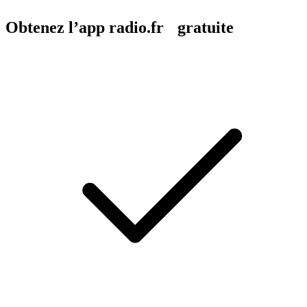
Obtenez l’app radio.fr gratuite