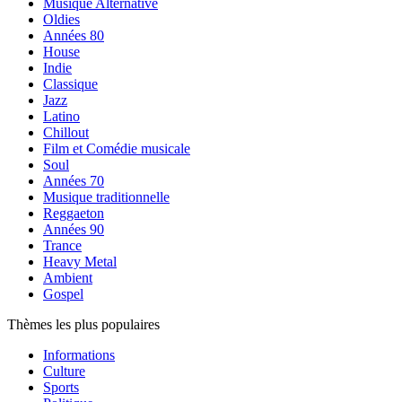
Musique Alternative
Oldies
Années 80
House
Indie
Classique
Jazz
Latino
Chillout
Film et Comédie musicale
Soul
Années 70
Musique traditionnelle
Reggaeton
Années 90
Trance
Heavy Metal
Ambient
Gospel
Thèmes les plus populaires
Informations
Culture
Sports