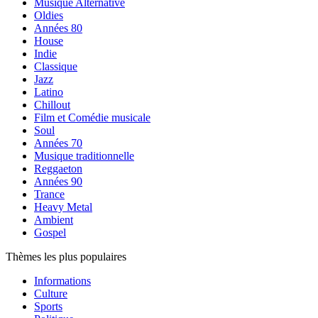
Musique Alternative
Oldies
Années 80
House
Indie
Classique
Jazz
Latino
Chillout
Film et Comédie musicale
Soul
Années 70
Musique traditionnelle
Reggaeton
Années 90
Trance
Heavy Metal
Ambient
Gospel
Thèmes les plus populaires
Informations
Culture
Sports