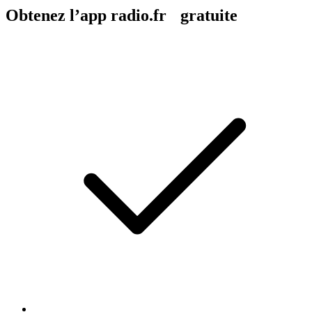
Obtenez l’app radio.fr gratuite