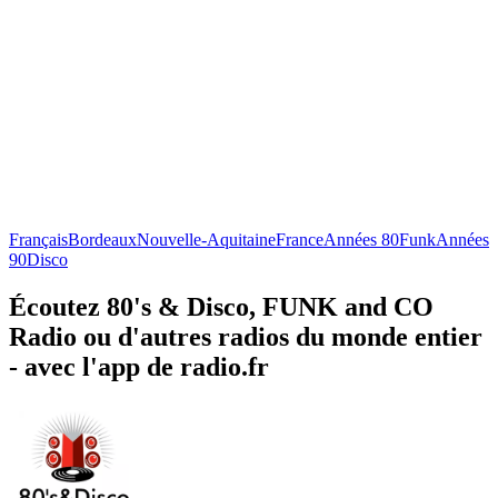
Français
Bordeaux
Nouvelle-Aquitaine
France
Années 80
Funk
Années
90
Disco
Écoutez 80's & Disco, FUNK and CO
Radio ou d'autres radios du monde entier
- avec l'app de radio.fr