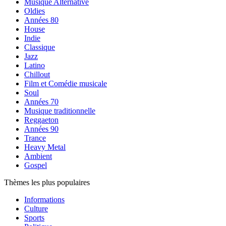
Musique Alternative
Oldies
Années 80
House
Indie
Classique
Jazz
Latino
Chillout
Film et Comédie musicale
Soul
Années 70
Musique traditionnelle
Reggaeton
Années 90
Trance
Heavy Metal
Ambient
Gospel
Thèmes les plus populaires
Informations
Culture
Sports