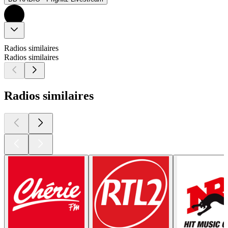
Radios similaires
Radios similaires
Radios similaires