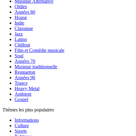
Musique Alternative
Oldies
Années 80
House
Indie
Classique
Jazz
Latino
Chillout
Film et Comédie musicale
Soul
Années 70
Musique traditionnelle
Reggaeton
Années 90
Trance
Heavy Metal
Ambient
Gospel
Thèmes les plus populaires
Informations
Culture
Sports