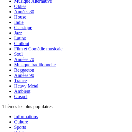
Musique Alternative
Oldies
Années 80
House
Indie
Classique
Jazz
Latino
Chillout
Film et Comédie musicale
Soul
Années 70
Musique traditionnelle
Reggaeton
Années 90
Trance
Heavy Metal
Ambient
Gospel
Thèmes les plus populaires
Informations
Culture
Sports