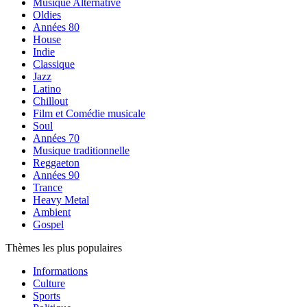
Musique Alternative
Oldies
Années 80
House
Indie
Classique
Jazz
Latino
Chillout
Film et Comédie musicale
Soul
Années 70
Musique traditionnelle
Reggaeton
Années 90
Trance
Heavy Metal
Ambient
Gospel
Thèmes les plus populaires
Informations
Culture
Sports