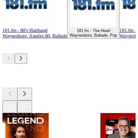
181.fm - 80's Hairband
181.fm - 
181.fm - The Heart
Waynesboro, Ballade, Pop
Waynesboro, Années 80, Ballade
Waynesbo
Les meilleurs
podcasts
Les meilleurs
podcasts
Les meilleurs
podcasts