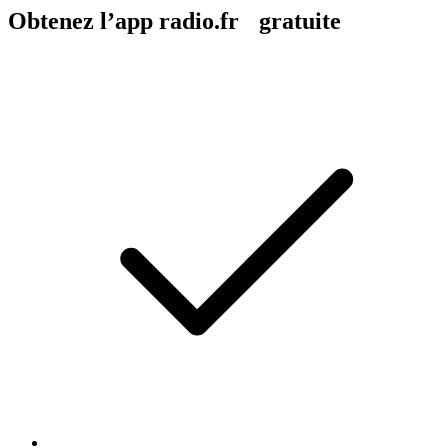
Obtenez l’app radio.fr gratuite