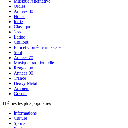
Musique Alternative
Oldies
Années 80
House
Indie
Classique
Jazz
Latino
Chillout
Film et Comédie musicale
Soul
Années 70
Musique traditionnelle
Reggaeton
Années 90
Trance
Heavy Metal
Ambient
Gospel
Thèmes les plus populaires
Informations
Culture
Sports