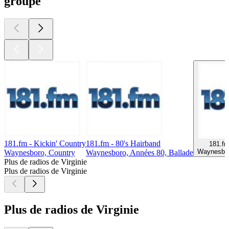
groupe
181.fm - Kickin' Country
181.fm - 80's Hairband
181.fm
Waynesbor
Waynesboro, Country
Waynesboro, Années 80, Ballade
Plus de radios de Virginie
Plus de radios de Virginie
Plus de radios de Virginie