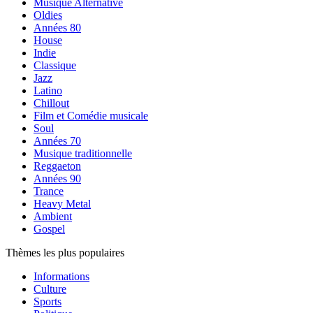
Musique Alternative
Oldies
Années 80
House
Indie
Classique
Jazz
Latino
Chillout
Film et Comédie musicale
Soul
Années 70
Musique traditionnelle
Reggaeton
Années 90
Trance
Heavy Metal
Ambient
Gospel
Thèmes les plus populaires
Informations
Culture
Sports