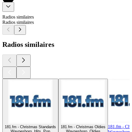
Radios similaires
Radios similaires
Radios similaires
181.fm - Ch
181.fm - Christmas Standards
181.fm - Christmas Oldies
Waynesboro, Hits, Pop
Waynesboro, Oldies
Waynesboro,