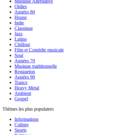
Musique Alternative
Oldies
Années 80
House
Indie
Classique
Jazz
Latino
Chillout
Film et Comédie musicale
Soul
Années 70
Musique traditionnelle
Reggaeton
Années 90
Trance
Heavy Metal
Ambient
Gospel
Thèmes les plus populaires
Informations
Culture
Sports