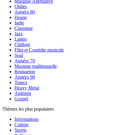
Musique Alternative
Oldies
Années 80
House
Indie
Classique
Jazz
Latino
Chillout
Film et Comédie musicale
Soul
Années 70
Musique traditionnelle
Reggaeton
Années 90
Trance
Heavy Metal
Ambient
Gospel
Thèmes les plus populaires
Informations
Culture
Sports