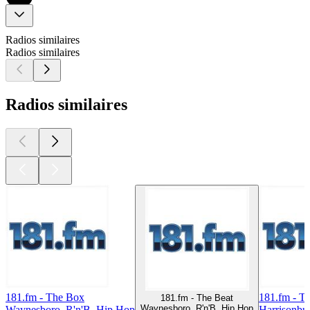
Radios similaires
Radios similaires
Radios similaires
181.fm - The Box
181.fm - Tr
181.fm - The Beat
Waynesboro, R'n'B, Hip Hop
Waynesboro, R'n'B, Hip Hop
Harrisonbu