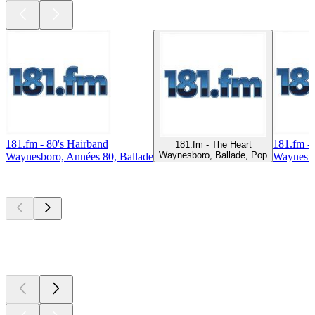
181.fm - 80's Hairband
181.fm - 
181.fm - The Heart
Waynesboro, Ballade, Pop
Waynesboro, Années 80, Ballade
Waynesbo
Les meilleurs
podcasts
Les meilleurs
podcasts
Les meilleurs
podcasts