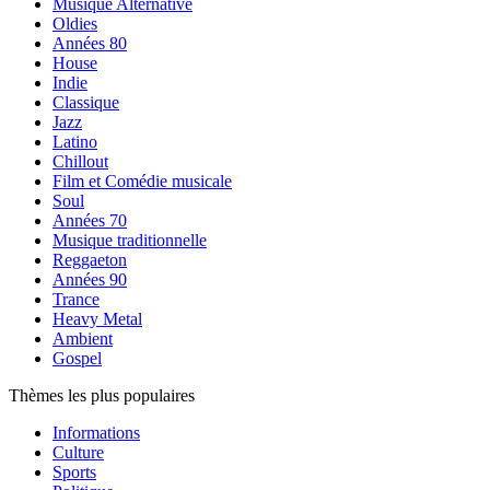
Musique Alternative
Oldies
Années 80
House
Indie
Classique
Jazz
Latino
Chillout
Film et Comédie musicale
Soul
Années 70
Musique traditionnelle
Reggaeton
Années 90
Trance
Heavy Metal
Ambient
Gospel
Thèmes les plus populaires
Informations
Culture
Sports