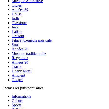
Musique Alternative
Oldies
Années 80
House
Indie
Classique
Jazz
Latino
Chillout
Film et Comédie musicale
Soul
Années 70
Musique traditionnelle
Reggaeton
Années 90
Trance
Heavy Metal
Ambient
Gospel
Thèmes les plus populaires
Informations
Culture
Sports