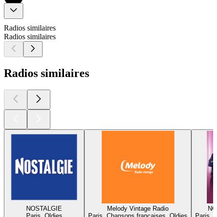
Radios similaires
Radios similaires
Radios similaires
NOSTALGIE
Melody Vintage Radio
NO
Paris, Oldies
Paris, Chansons françaises, Oldies
Paris, 