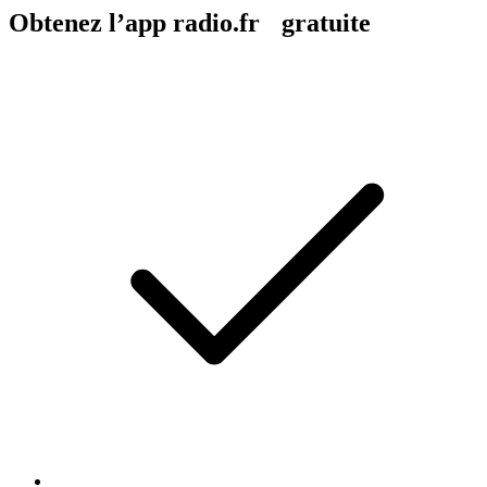
Obtenez l’app radio.fr gratuite