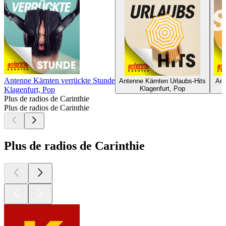
Antenne Kärnten verrückte Stunde
Antenne Kärnten Urlaubs-Hits
Ant
Klagenfurt, Pop
Klagenfurt, Pop
Plus de radios de Carinthie
Plus de radios de Carinthie
Plus de radios de Carinthie