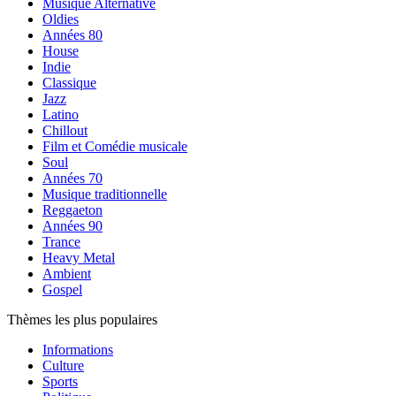
Musique Alternative
Oldies
Années 80
House
Indie
Classique
Jazz
Latino
Chillout
Film et Comédie musicale
Soul
Années 70
Musique traditionnelle
Reggaeton
Années 90
Trance
Heavy Metal
Ambient
Gospel
Thèmes les plus populaires
Informations
Culture
Sports