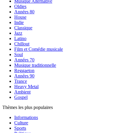
Musique Alternative
Oldies
Années 80
House
Indie
Classique
Jazz
Latino
Chillout
Film et Comédie musicale
Soul
Années 70
Musique traditionnelle
Reggaeton
Années 90
Trance
Heavy Metal
Ambient
Gospel
Thèmes les plus populaires
Informations
Culture
Sports