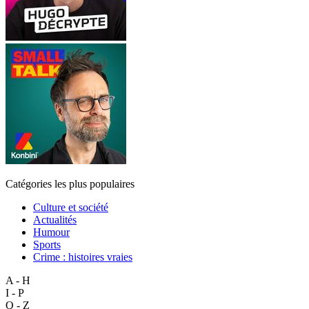
Catégories les plus populaires
Culture et société
Actualités
Humour
Sports
Crime : histoires vraies
A - H
I - P
Q - Z