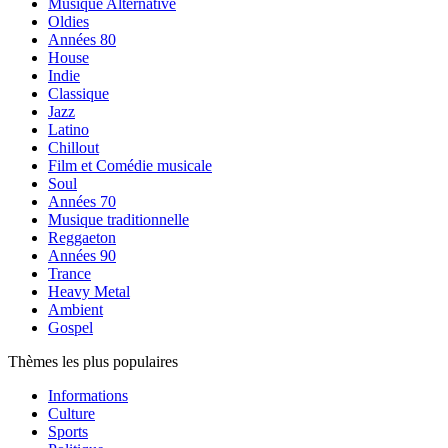
Musique Alternative
Oldies
Années 80
House
Indie
Classique
Jazz
Latino
Chillout
Film et Comédie musicale
Soul
Années 70
Musique traditionnelle
Reggaeton
Années 90
Trance
Heavy Metal
Ambient
Gospel
Thèmes les plus populaires
Informations
Culture
Sports