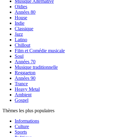
Musique Alternative
Oldies
Années 80
House
Indie
Classique
Jazz
Latino
Chillout
Film et Comédie musicale
Soul
Années 70
Musique traditionnelle
Reggaeton
Années 90
Trance
Heavy Metal
Ambient
Gospel
Thèmes les plus populaires
Informations
Culture
Sports