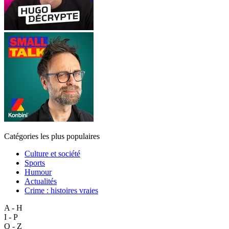
Catégories les plus populaires
Culture et société
Sports
Humour
Actualités
Crime : histoires vraies
A - H
I - P
Q - Z