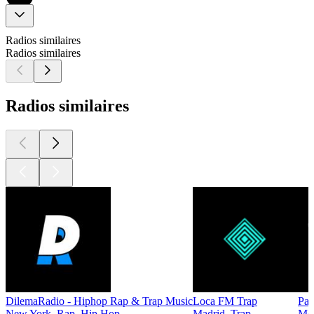
Radios similaires
Radios similaires
Radios similaires
DilemaRadio - Hiphop Rap & Trap Music
Loca FM Trap
Pa
New York, Rap, Hip Hop
Madrid, Trap
Mex