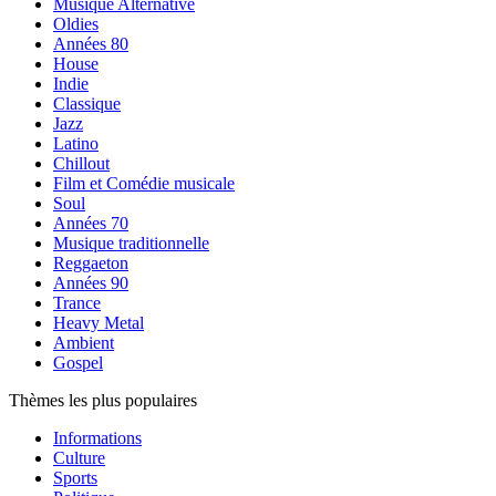
Musique Alternative
Oldies
Années 80
House
Indie
Classique
Jazz
Latino
Chillout
Film et Comédie musicale
Soul
Années 70
Musique traditionnelle
Reggaeton
Années 90
Trance
Heavy Metal
Ambient
Gospel
Thèmes les plus populaires
Informations
Culture
Sports