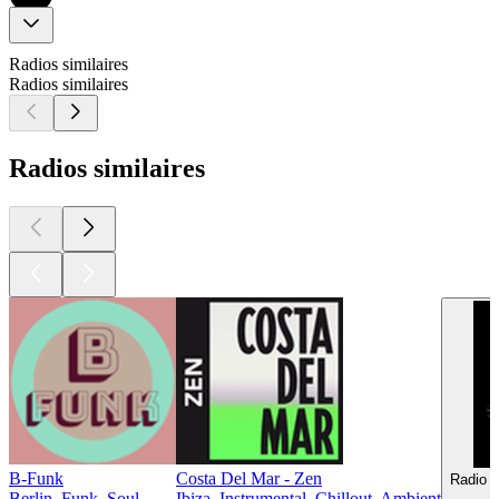
Radios similaires
Radios similaires
Radios similaires
B-Funk
Costa Del Mar - Zen
Radio C
Berlin, Funk, Soul
Ibiza, Instrumental, Chillout, Ambient