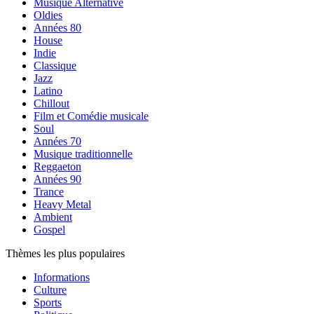
Musique Alternative
Oldies
Années 80
House
Indie
Classique
Jazz
Latino
Chillout
Film et Comédie musicale
Soul
Années 70
Musique traditionnelle
Reggaeton
Années 90
Trance
Heavy Metal
Ambient
Gospel
Thèmes les plus populaires
Informations
Culture
Sports