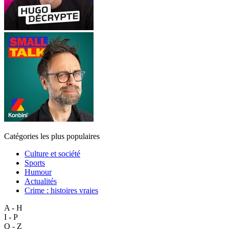
Catégories les plus populaires
Culture et société
Sports
Humour
Actualités
Crime : histoires vraies
A - H
I - P
Q - Z