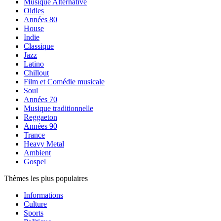
Musique Alternative
Oldies
Années 80
House
Indie
Classique
Jazz
Latino
Chillout
Film et Comédie musicale
Soul
Années 70
Musique traditionnelle
Reggaeton
Années 90
Trance
Heavy Metal
Ambient
Gospel
Thèmes les plus populaires
Informations
Culture
Sports