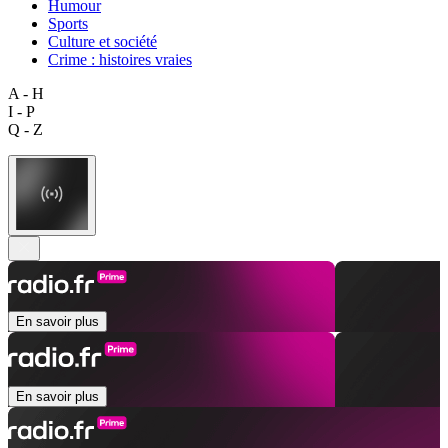
Humour
Sports
Culture et société
Crime : histoires vraies
A - H
I - P
Q - Z
En savoir plus
En savoir plus