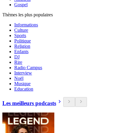
Gospel
Thèmes les plus populaires
Informations
Culture
Sports
Politique
Religion
Enfants
DJ
Rire
Radio Campus
Interview
Noël
Musique
Education
Les meilleurs podcasts