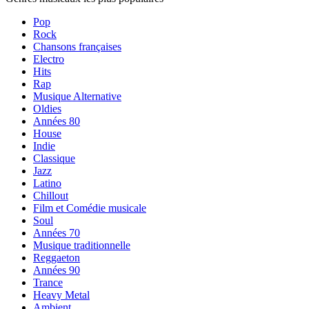
Pop
Rock
Chansons françaises
Electro
Hits
Rap
Musique Alternative
Oldies
Années 80
House
Indie
Classique
Jazz
Latino
Chillout
Film et Comédie musicale
Soul
Années 70
Musique traditionnelle
Reggaeton
Années 90
Trance
Heavy Metal
Ambient