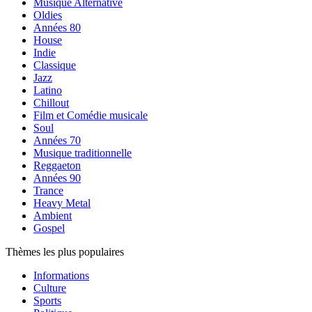
Musique Alternative
Oldies
Années 80
House
Indie
Classique
Jazz
Latino
Chillout
Film et Comédie musicale
Soul
Années 70
Musique traditionnelle
Reggaeton
Années 90
Trance
Heavy Metal
Ambient
Gospel
Thèmes les plus populaires
Informations
Culture
Sports