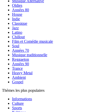
Musique Alternative
Oldies
Années 80
House
Indie
Classique
Jazz
Latino
Chillout
Film et Comédie musicale
Soul
Années 70
Musique traditionnelle
Reggaeton
Années 90
Trance
Heavy Metal
Ambient
Gospel
Thèmes les plus populaires
Informations
Culture
Sports