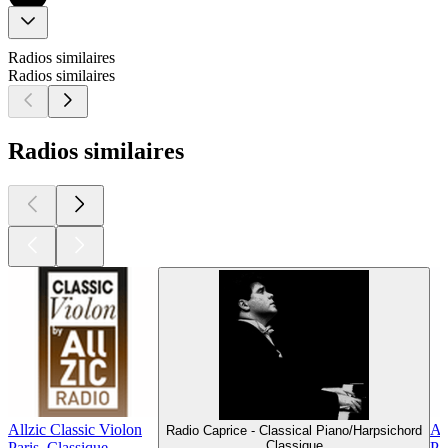
Radios similaires
Radios similaires
Radios similaires
Allzic Classic Violon
Al
Radio Caprice - Classical Piano/Harpsichord
Classique
Paris, Classique
Pa