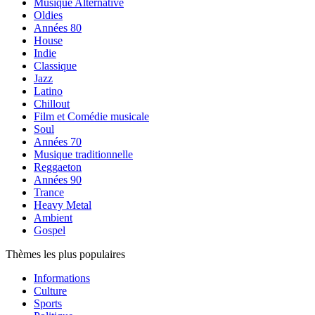
Musique Alternative
Oldies
Années 80
House
Indie
Classique
Jazz
Latino
Chillout
Film et Comédie musicale
Soul
Années 70
Musique traditionnelle
Reggaeton
Années 90
Trance
Heavy Metal
Ambient
Gospel
Thèmes les plus populaires
Informations
Culture
Sports