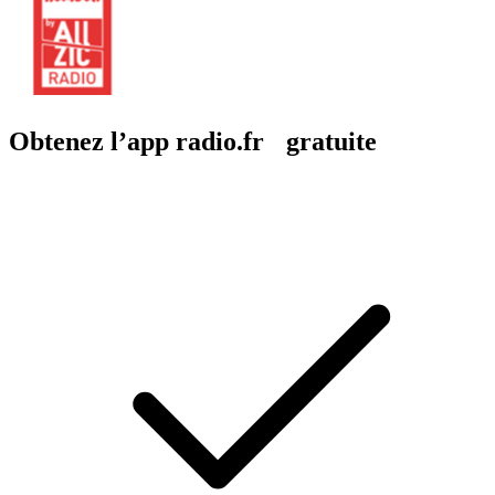
Obtenez l’app radio.fr gratuite