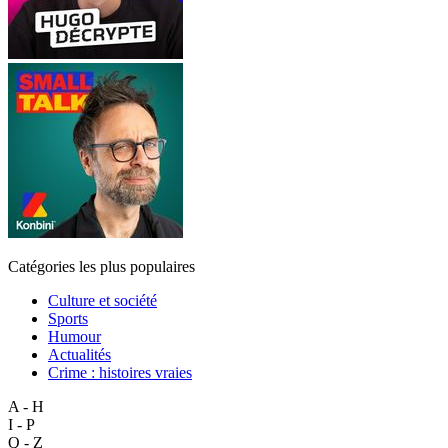
Catégories les plus populaires
Culture et société
Sports
Humour
Actualités
Crime : histoires vraies
A - H
I - P
Q - Z