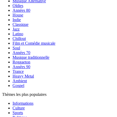
Musique Alternative
Oldies
Années 80
House
Indie
Classique
Jazz
Latino
Chillout
Film et Comédie musicale
Soul
Années 70
Musique traditionnelle
Reggaeton
Années 90
Trance
Heavy Metal
Ambient
Gospel
Thèmes les plus populaires
Informations
Culture
Sports