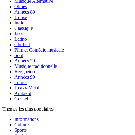
Musique Alternative
Oldies
Années 80
House
Indie
Classique
Jazz
Latino
Chillout
Film et Comédie musicale
Soul
Années 70
Musique traditionnelle
Reggaeton
Années 90
Trance
Heavy Metal
Ambient
Gospel
Thèmes les plus populaires
Informations
Culture
Sports