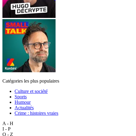
Catégories les plus populaires
Culture et société
Sports
Humour
Actualités
Crime : histoires vraies
A - H
I - P
Q - Z