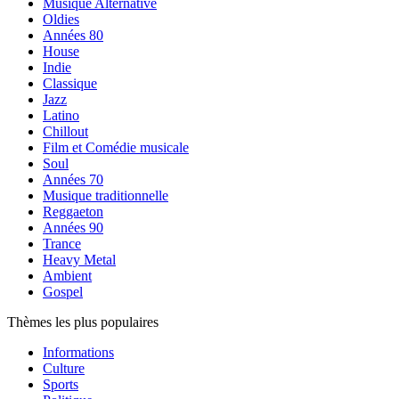
Musique Alternative
Oldies
Années 80
House
Indie
Classique
Jazz
Latino
Chillout
Film et Comédie musicale
Soul
Années 70
Musique traditionnelle
Reggaeton
Années 90
Trance
Heavy Metal
Ambient
Gospel
Thèmes les plus populaires
Informations
Culture
Sports