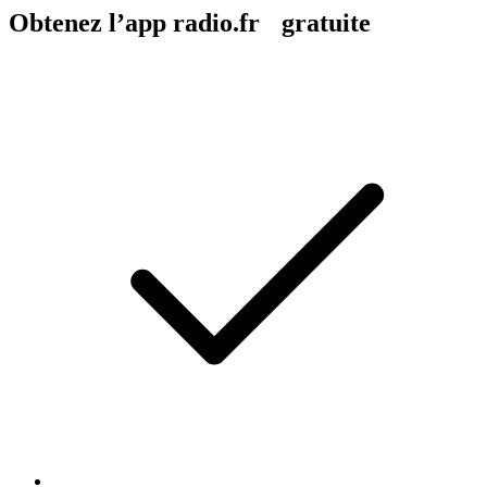
Obtenez l’app radio.fr gratuite